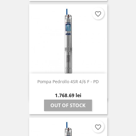
favorite_border
Pompa Pedrollo 4SR 4/6 F - PD
Pret
1.768,69 lei
OUT OF STOCK
favorite_border