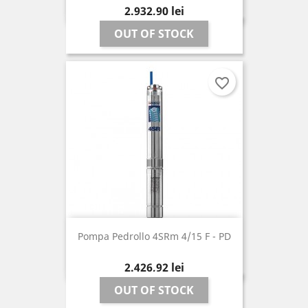
Pret
2.932,90 lei
OUT OF STOCK
favorite_border
Pompa Pedrollo 4SRm 4/15 F - PD
Pret
2.426,92 lei
OUT OF STOCK