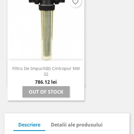
favorite_border
Filtru De Impurități Cintropur NW
32
Pret
786,12 lei
OUT OF STOCK
Descriere
Detalii ale produsului