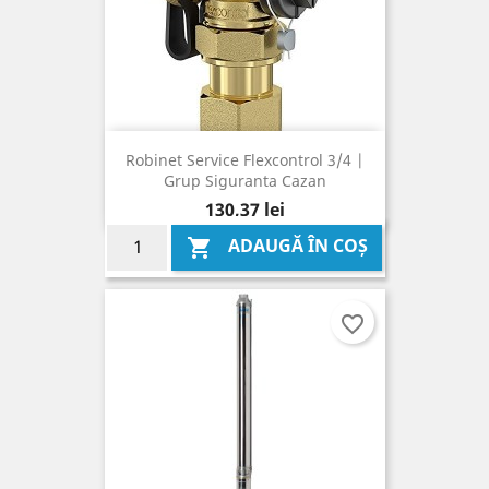
Robinet Service Flexcontrol 3/4 |
Grup Siguranta Cazan
Pret
130,37 lei
ADAUGĂ ÎN COȘ

favorite_border