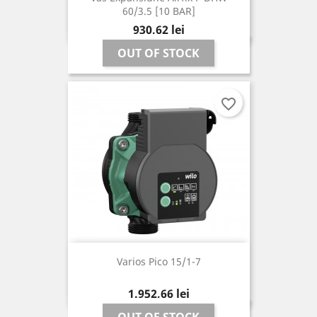
60/3.5 [10 BAR]
Pret
930,62 lei
OUT OF STOCK
favorite_border
Varios Pico 15/1-7
Pret
1.952,66 lei
OUT OF STOCK