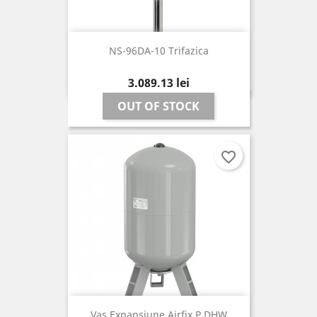
NS-96DA-10 Trifazica
Pret
3.089,13 lei
OUT OF STOCK
favorite_border
Vas Expansiune Airfix P DHW