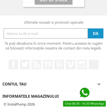
Ultimele noutati si promotii speciale
Te poți dezabona în orice moment. Pentru aceasta te rugăm
să folosești informațiile noastre de contact din nota legală.
Facebook
Twitter
RSS
YouTube
Pinterest
Vimeo
Instagram
Link
CONTUL TAU

INFORMATIILE MAGAZINULUI
Chat 08:30 - 16:30 WhatsApp
© InstalPump 2026