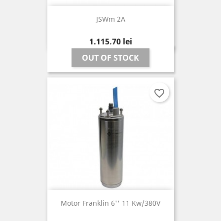
JSWm 2A
Pret
1.115,70 lei
OUT OF STOCK
favorite_border
Motor Franklin 6'' 11 Kw/380V