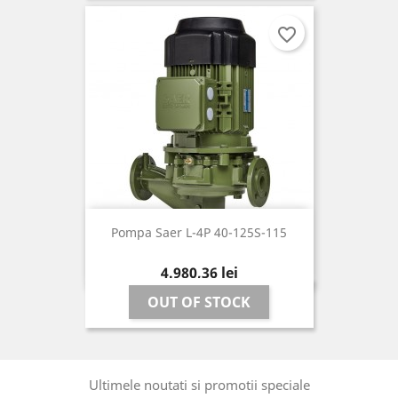
favorite_border
Pompa Saer L-4P 40-125S-115
Pret
4.980,36 lei
OUT OF STOCK
Ultimele noutati si promotii speciale