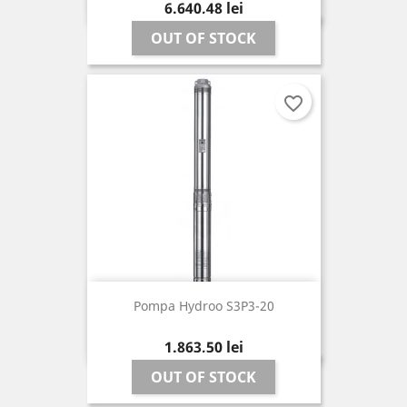
Pret
6.640,48 lei
OUT OF STOCK
favorite_border
Pompa Hydroo S3P3-20
Pret
1.863,50 lei
OUT OF STOCK