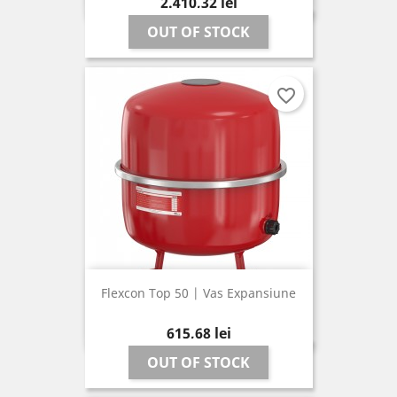
Pret
2.410,32 lei
OUT OF STOCK
favorite_border
Flexcon Top 50 | Vas Expansiune
Pret
615,68 lei
OUT OF STOCK