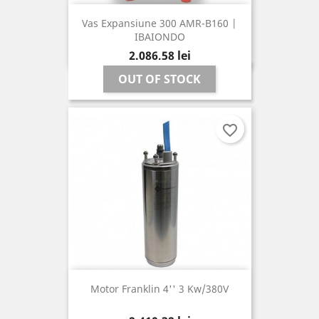
Vas Expansiune 300 AMR-B160 |
IBAIONDO
Pret
2.086,58 lei
OUT OF STOCK
favorite_border
Motor Franklin 4'' 3 Kw/380V