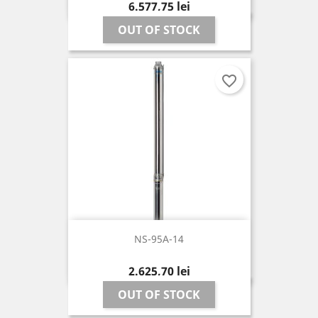
Pret
6.577,75 lei
OUT OF STOCK
favorite_border
NS-95A-14
Pret
2.625,70 lei
OUT OF STOCK