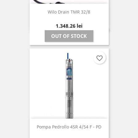
Wilo Drain TMR 32/8
Pret
1.348,26 lei
OUT OF STOCK
favorite_border
Pompa Pedrollo 4SR 4/54 F - PD