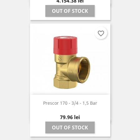
Pret
4.154,38 lei
OUT OF STOCK
favorite_border
Prescor 170 - 3/4 - 1,5 Bar
Pret
79,96 lei
OUT OF STOCK