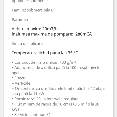
tipologie: submerse
Familie: submersibila 6"
Parametri:
debitul maxim: 20m3/h
inaltimea maxima de pompare: 280mCA
limita de aplicare:
Temperatura lichid pana la +35 °C
• Continut de nisip maxim 100 g/m³
• Adâncimea de a utiliza până la 100 m sub nivelul
apei
• Functii:
– Verticale
– Orizontale, cu următoarele limite: până la 12 etaje
sau până la 11 kW
• Porniri/ora: 20, la intervale regulate
• Flux minim de răcire de 16 cm/s (0,5 m / s la 30
kW)
• Serviciu continuu S1