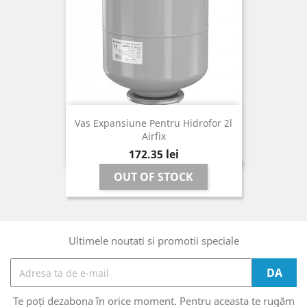
Vas Expansiune Pentru Hidrofor 2l
Airfix
Pret
172,35 lei
OUT OF STOCK
Ultimele noutati si promotii speciale
Te poți dezabona în orice moment. Pentru aceasta te rugăm