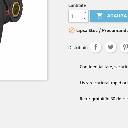
Cantitate

ADAUGA 

Lipsa Stoc / Precomanda
Distribuiti
Confidențialitate, securit
Livrare curierat rapid o
Retur gratuit în 30 de zil