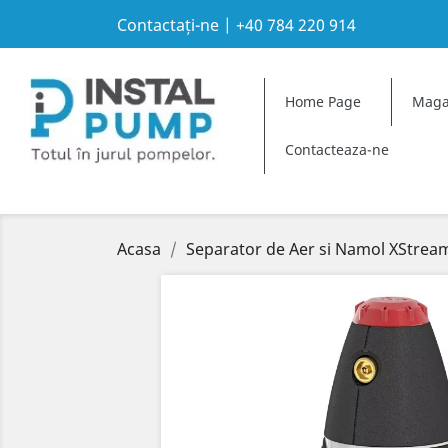
Contactați-ne
|
+40 784 220 914
A
C
S
Home Page
Maga
Yo
add_circle_outline
Wi
Contacteaza-ne
Acasa
Separator de Aer si Namol XStream