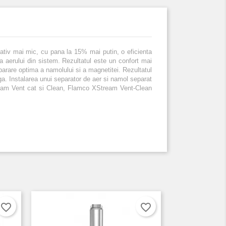
tiv mai mic, cu pana la 15% mai putin, o eficienta
a aerului din sistem. Rezultatul este un confort mai
arare optima a namolului si a magnetitei. Rezultatul
nga. Instalarea unui separator de aer si namol separat
Stream Vent cat si Clean, Flamco XStream Vent-Clean
favorite_border
favorite_border