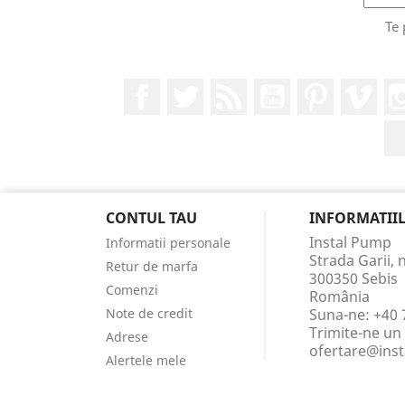
Te 
Facebook
Twitter
RSS
YouTube
Pinterest
Vim
CONTUL TAU
INFORMATII
Instal Pump
Informatii personale
Strada Garii, n
Retur de marfa
300350 Sebis
Comenzi
România
Note de credit
Suna-ne:
+40 
Trimite-ne un 
Adrese
ofertare@ins
Alertele mele