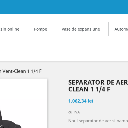
dd to wishlist
reate wishlist
ign in
zin online
Pompe
Vase de expansiune
Automa
u need to be logged in to save products in your wishlist.
Create new list
shlist name
Cancel
Sign in
Cancel
Create wishlist
 Vent-Clean 1 1/4 F
SEPARATOR DE AER
CLEAN 1 1/4 F
1.062,34 lei
cu TVA
Noul separator de aer si nam