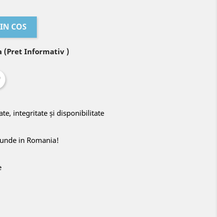
IN COS
 (Pret Informativ )
ate, integritate și disponibilitate
riunde in Romania!
e