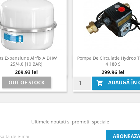
as Expansiune Airfix A DHW
Pompa De Circulatie Hydroo T
Vizualizare rapida
Vizualizare rapida


25/4.0 [10 BAR]
4 180 S
Pret
Pret
209,93 lei
299,96 lei
OUT OF STOCK
ADAUGĂ ÎN 

Ultimele noutati si promotii speciale