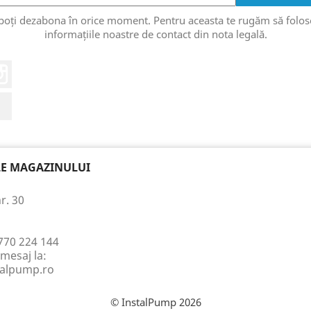
poți dezabona în orice moment. Pentru aceasta te rugăm să folos
informațiile noastre de contact din nota legală.
eo
Instagram
LinkedIn
LE MAGAZINULUI
r. 30
770 224 144
mesaj la:
talpump.ro
© InstalPump 2026