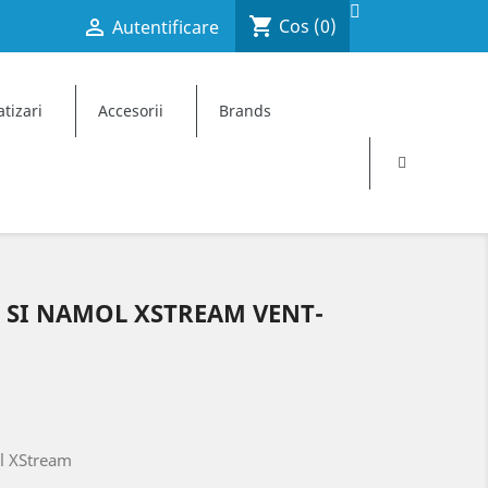
shopping_cart

Cos
(0)
Autentificare
×
×
×
tizari
Accesorii
Brands
 SI NAMOL XSTREAM VENT-
ol XStream