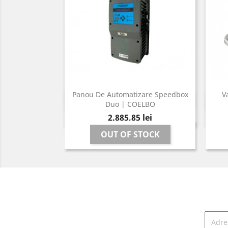
Panou De Automatizare Speedbox
V
Vizualizare rapida

Duo | COELBO
Pret
2.885,85 lei
OUT OF STOCK