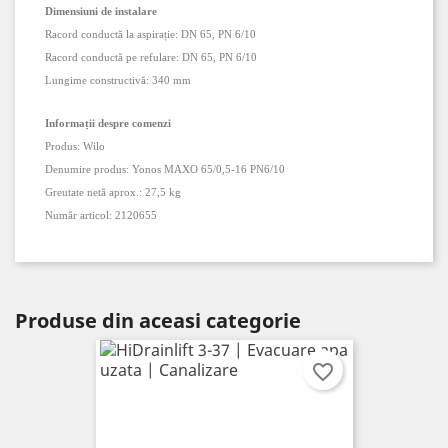
Dimensiuni de instalare
Racord conductă la aspirație:
DN 65
,
PN 6/10
Racord conductă pe refulare:
DN 65
,
PN 6/10
Lungime constructivă:
340 mm
Informații despre comenzi
Produs:
Wilo
Denumire produs:
Yonos MAXO 65/0,5-16 PN6/10
Greutate netă aprox.:
27,5 kg
Număr articol:
2120655
Produse din aceasi categorie
favorite_border