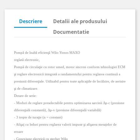
Descriere
Detalii ale produsului
Documentatie
Pomp
ă de înaltă eficienţă Wilo-Yonos MAXO
reglată electronic,
Pompă de circulaţie cu rotor umed, motor sincron conform tehnologiei ECM
şi reglare electronică integrată a randamentului pentru reglarea continuă a
presiunii diferenţiale. Utilizabil pentru toate aplicaţiile de încălzire, de aerisire
şi de climatizare.
Dotare de serie:
- Moduri de reglare preselectabile pentru optimizarea sarcinii
Δp-c (presiune
diferen
ţială constantă),
Δp-v (presiune diferen
ţială variabilă)
- 3 trepte de turaţie (n = constant)
- Afişaj cu leduri pentru reglarea valorii impuse şi afişarea mesajelor de
eroare
- Conexiune electrică cu ştecher Wilo