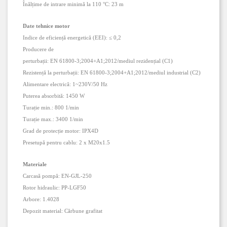
Înălțime de intrare minimă la 110 °C:
23 m
Date tehnice motor
Indice de eficiență energetică (EEI):
≤ 0,2
Producere de
perturbații:
EN 61800-3;2004+A1;2012/mediul rezidențial (C1)
Rezistență la perturbații:
EN 61800-3;2004+A1;2012/mediul industrial (C2)
Alimentare electrică:
1~
230
V/
50 Hz
Puterea absorbită:
1450 W
Turație min.:
800 1/min
Turație max.:
3400 1/min
Grad de protecție motor:
IPX4D
Presetupă pentru cablu:
2 x M20x1.5
Materiale
Carcasă pompă:
EN-GJL-250
Rotor hidraulic:
PP-LGF50
Arbore:
1.4028
Depozit material:
Cărbune grafitat