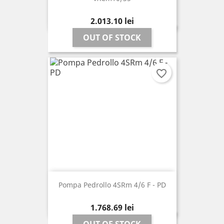
Pret
2.013,10 lei
OUT OF STOCK
favorite_border
Pompa Pedrollo 4SRm 4/6 F - PD
Pret
1.768,69 lei
OUT OF STOCK