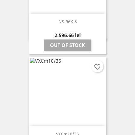
NS-96X-8
Pret
2.596,66 lei
OUT OF STOCK
favorite_border
VXCm10/35