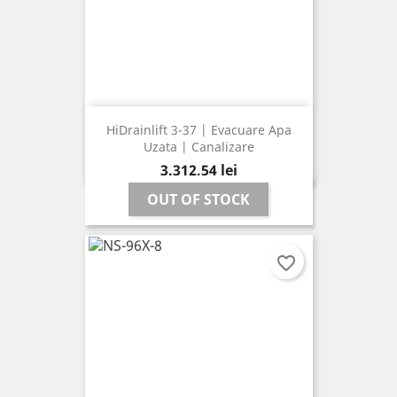
HiDrainlift 3-37 | Evacuare Apa
Uzata | Canalizare
Pret
3.312,54 lei
OUT OF STOCK
favorite_border