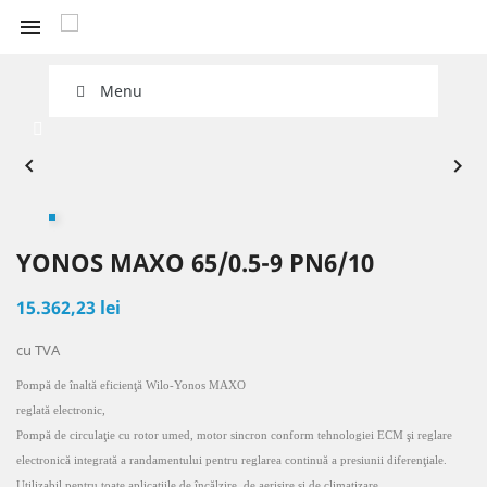
×
×
×
shopping_cart


Add to wishlist
Create wishlist
Sign in
Menu
You need to be logged in to save products in your
Create new list
add_circle_outline
Wishlist name
wishlist.


Cancel
Sign in
Cancel
Create wishlist
YONOS MAXO 65/0.5-9 PN6/10
15.362,23 lei
cu TVA
Pomp
ă de înaltă eficienţă Wilo-Yonos MAXO
reglată electronic,
Pompă de circulaţie cu rotor umed, motor sincron conform tehnologiei ECM şi reglare
electronică integrată a randamentului pentru reglarea continuă a presiunii diferenţiale.
Utilizabil pentru toate aplicaţiile de încălzire, de aerisire şi de climatizare.