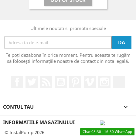
Ultimele noutati si promotii speciale
Te poți dezabona în orice moment. Pentru aceasta te rugăm
să folosești informațiile noastre de contact din nota legală.
Facebook
Twitter
RSS
YouTube
Pinterest
Vimeo
Instagram
Link
CONTUL TAU

INFORMATIILE MAGAZINULUI
Chat 08:30 - 16:30 WhatsApp
© InstalPump 2026