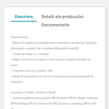
Descriere
Detalii ale produsului
Documentatie
Dotare de serie:
- Moduri de reglare preselectabile pentru optimizarea sarcinii
Δp-c (presiune
diferen
ţială constantă),
Δp-v (presiune diferen
ţială variabilă)
- 3 trepte de turaţie (n = constant)
- Afişaj cu leduri pentru reglarea valorii impuse şi afişarea mesajelor de
eroare
- Conexiune electrică cu ştecher Wilo
- Lămpi de semnalizare a avariei și contact pentru semnalarea generală de
defecțiune
La pompe cu flanşă - variante cu flanşă:
- Versiune standard pentru pompele DN 32 până la DN 65: Flanşă combinată
PN 6/10 (flanşă PN 16 conform EN 1092-2) pentru contraflanşa PN 6 şi PN