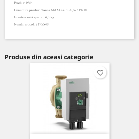
Produs:
Wilo
Denumire produs:
Yonos MAXO-Z 30/0,5-7 PN10
Greutate netă aprox.:
4,3 kg
Număr articol:
2175540
Produse din aceasi categorie
favorite_border