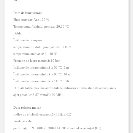
10
Date de funcționare
Fluid pompat:
Apa
100 %
Temperatura fluidului pompat:
20,00 °C
Debit:
Înălțime de pompare:
temperatura fluidului pompat:
-20
...
110 °C
temperatură ambiantă:
0
...
40 °C
Presiune de lucru maximă:
10 bar
Înălțime de intrare minimă la 50 °C:
3 m
Înălțime de intrare minimă la 95 °C:
10 m
Înălțime de intrare minimă la 110 °C:
16 m
Duritate totală maximă admisibilă la utilizarea în instalaţiile de recirculare a
apei potabile:
3,57 mmol/l (20 °dH)
Date tehnice motor
Indice de eficiență energetică (EEI):
≤ 0,2
Producere de
perturbații:
EN 61800-3;2004+A1;2012/mediul rezidențial (C1)