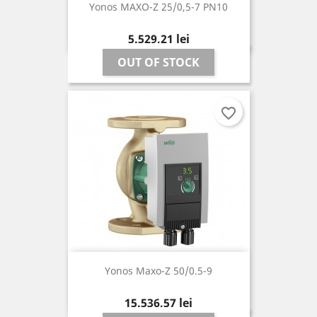
Yonos MAXO-Z 25/0,5-7 PN10
Pret
5.529,21 lei
OUT OF STOCK
favorite_border
Yonos Maxo-Z 50/0.5-9
Pret
15.536,57 lei