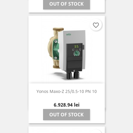
OUT OF STOCK
favorite_border
Yonos Maxo-Z 25/0.5-10 PN 10
Pret
6.928,94 lei
OUT OF STOCK