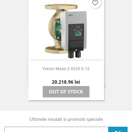
favorite_border
Yonos Maxo-Z 65/0.5-12
Pret
20.218,96 lei
OUT OF STOCK
Ultimele noutati si promotii speciale