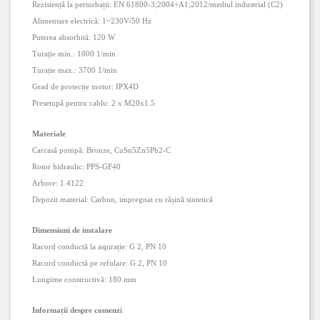
Rezistență la perturbații:
EN 61800-3;2004+A1;2012/mediul industrial (C2)
Alimentare electrică:
1~
230
V/
50 Hz
Puterea absorbită:
120 W
Turație min.:
1000 1/min
Turație max.:
3700 1/min
Grad de protecție motor:
IPX4D
Presetupă pentru cablu:
2 x M20x1.5
Materiale
Carcasă pompă:
Bronze, CuSn5Zn5Pb2-C
Rotor hidraulic:
PPS-GF40
Arbore:
1.4122
Depozit material:
Carbon, impregnat cu rășină sintetică
Dimensiuni de instalare
Racord conductă la aspirație:
G 2
,
PN 10
Racord conductă pe refulare:
G 2
,
PN 10
Lungime constructivă:
180 mm
Informații despre comenzi