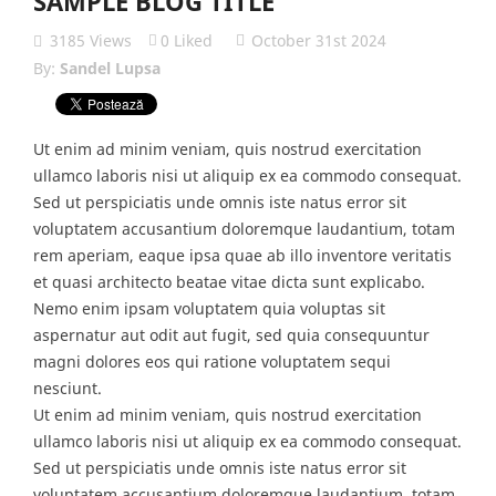
SAMPLE BLOG TITLE
3185
Views
0
Liked
October 31st 2024
By:
Sandel Lupsa
Ut enim ad minim veniam, quis nostrud exercitation
ullamco laboris nisi ut aliquip ex ea commodo consequat.
Sed ut perspiciatis unde omnis iste natus error sit
voluptatem accusantium doloremque laudantium, totam
rem aperiam, eaque ipsa quae ab illo inventore veritatis
et quasi architecto beatae vitae dicta sunt explicabo.
Nemo enim ipsam voluptatem quia voluptas sit
aspernatur aut odit aut fugit, sed quia consequuntur
magni dolores eos qui ratione voluptatem sequi
nesciunt.
Ut enim ad minim veniam, quis nostrud exercitation
ullamco laboris nisi ut aliquip ex ea commodo consequat.
Sed ut perspiciatis unde omnis iste natus error sit
voluptatem accusantium doloremque laudantium, totam