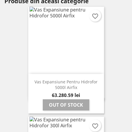
Produse din aceasi categorie
favorite_border
Vas Expansiune Pentru Hidrofor
5000l Airfix
Pret
63.280,59 lei
OUT OF STOCK
favorite_border