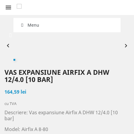
×
×
×
shopping_cart


Add to wishlist
Create wishlist
Sign in
Menu
You need to be logged in to save products in your
Create new list
add_circle_outline
Wishlist name
wishlist.


Cancel
Sign in
Cancel
Create wishlist
VAS EXPANSIUNE AIRFIX A DHW
12/4.0 [10 BAR]
164,59 lei
cu TVA
Descriere: Vas expansiune Airfix A DHW 12/4.0 [10
bar]
Model: Airfix A 8-80