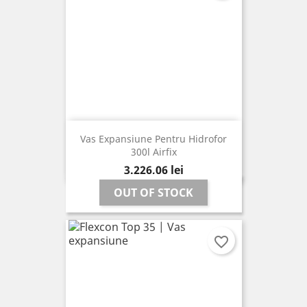
Vas Expansiune Pentru Hidrofor
300l Airfix
Pret
3.226,06 lei
OUT OF STOCK
favorite_border