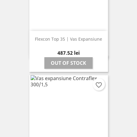
Flexcon Top 35 | Vas Expansiune
Pret
487,52 lei
OUT OF STOCK
favorite_border