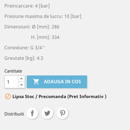
Preincarcare: 4 [bar]
Presiune maxima de lucru: 10 [bar]
Dimensiuni: Ø [mm]: 286
H. [mm]: 334
Conexiune: G 3/4''
Greutate [kg]: 4.3
Cantitate

ADAUGA IN COS

Lipsa Stoc / Precomanda (Pret Informativ )
Distribuiti