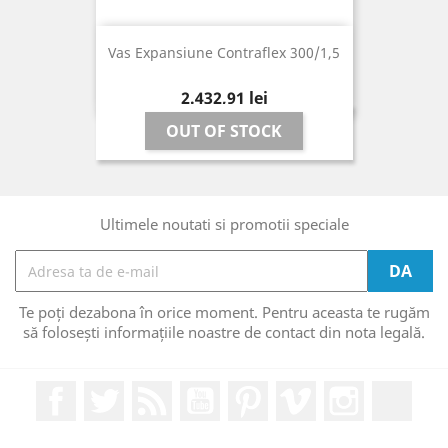
Vas Expansiune Contraflex 300/1,5
Pret
2.432,91 lei
OUT OF STOCK
Ultimele noutati si promotii speciale
Te poți dezabona în orice moment. Pentru aceasta te rugăm
să folosești informațiile noastre de contact din nota legală.
Facebook
Twitter
RSS
YouTube
Pinterest
Vimeo
Instagram
Link