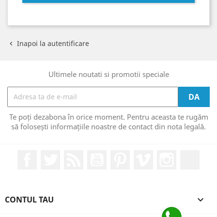
Inapoi la autentificare

Ultimele noutati si promotii speciale
Te poți dezabona în orice moment. Pentru aceasta te rugăm
să folosești informațiile noastre de contact din nota legală.
Facebook
Twitter
RSS
YouTube
Pinterest
Vimeo
Instagram
Link
CONTUL TAU
