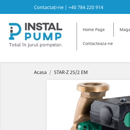
Contactați-ne
|
+40 784 220 914
A
C
S
Home Page
Maga
Yo
add_circle_outline
Wi
Contacteaza-ne
Acasa
STAR-Z 25/2 EM