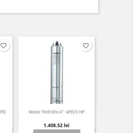
favorite_border
favorite_border
 PD
Motor Pedrollo 4'' 4PD/3 HP
Vizualizare rapida

Pret
1.408,52 lei