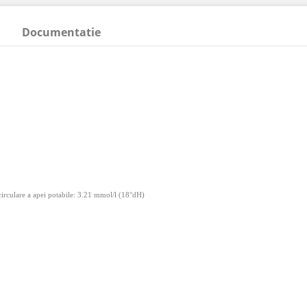
Documentatie
circulare a apei potabile:
3.21 mmol/l (18°dH)