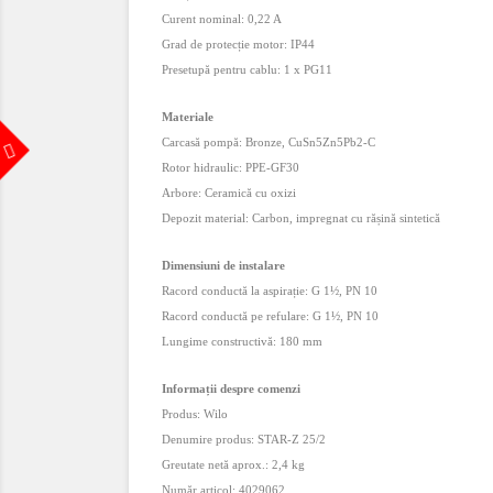
Curent nominal:
0,22 A
Grad de protecție motor:
IP44
Presetupă pentru cablu:
1 x PG11
om
Materiale
Carcasă pompă:
Bronze, CuSn5Zn5Pb2-C
Rotor hidraulic:
PPE-GF30
Arbore:
Ceramică cu oxizi
Depozit material:
Carbon, impregnat cu rășină sintetică
Dimensiuni de instalare
Racord conductă la aspirație:
G 1½
,
PN 10
Racord conductă pe refulare:
G 1½
,
PN 10
Lungime constructivă:
180 mm
Informații despre comenzi
Produs:
Wilo
Denumire produs:
STAR-Z 25/2
Greutate netă aprox.:
2,4 kg
Număr articol:
4029062