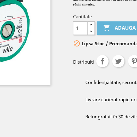
răşini sintetice.
Cantitate

ADAUGA 

Lipsa Stoc / Precomanda
Distribuiti
Confidențialitate, securit
Livrare curierat rapid o
Retur gratuit în 30 de zil