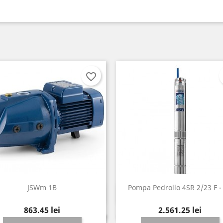
favorite_border
JSWm 1B
Pompa Pedrollo 4SR 2/23 F -
Vizualizare rapida
Vizualizare rapida


Pret
Pret
863,45 lei
2.561,25 lei