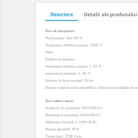
Descriere
Detalii ale produsului
Date de funcționare
Fluid pompat:
Apa
100 %
Temperatura fluidului pompat:
20,00 °C
Debit:
Înălțime de pompare:
temperatura fluidului pompat:
2
...
65 °C
temperatură ambiantă:
0
...
40 °C
Presiune de lucru maximă:
10 bar
Duritate totală maximă admisibilă la utilizarea în instalaţiile de re
Date tehnice motor
Producere de perturbații:
EN 61000-6-3
Rezistență la perturbații:
EN 61000-6-2
Alimentare electrică:
1~
230
V/
50 Hz
Puterea absorbită:
46 W
Turație max.:
2700 1/min