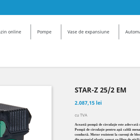
dd to wishlist
reate wishlist
ign in
zin online
Pompe
Vase de expansiune
Automa
u need to be logged in to save products in your wishlist.
Create new list
shlist name
Cancel
Sign in
Cancel
Create wishlist
STAR-Z 25/2 EM
2.087,15 lei
cu TVA
Aceast
ă pompă de circulaţie este adecvată
Pompă de circulaţie pentru apă caldă mena
conductă. Motor rezistent la curenţi de bl
din material plastic armat cu fibre de stic