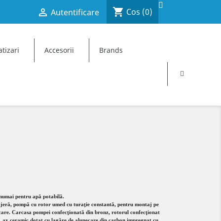
shopping_cart

Cos
(0)
Autentificare
×
×
×
tizari
Accesorii
Brands
 numai pentru apă potabilă.
jeră, pompă cu rotor umed cu turaţie constantă, pentru montaj pe
ocare. Carcasa pompei confecţionată din bronz, rotorul confecţionat
lă, ax ceramic dotat cu lagăre de alunecare din carbon impregnat cu