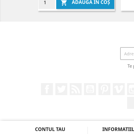
ADAUGĂ ÎN COȘ

Te 
Facebook
Twitter
RSS
YouTube
Pinterest
Vim
CONTUL TAU
INFORMATII