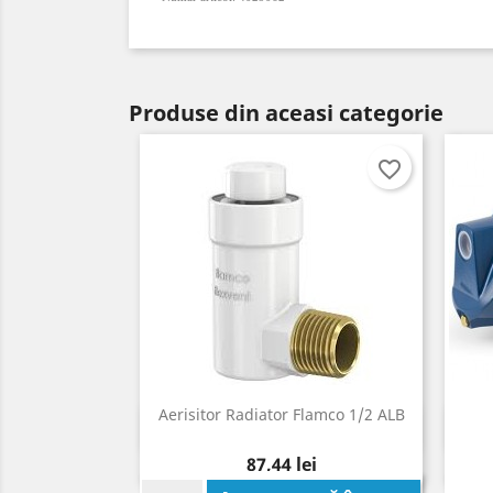
Produse din aceasi categorie
favorite_border
Aerisitor Radiator Flamco 1/2 ALB
Vizualizare rapida

Pret
87,44 lei