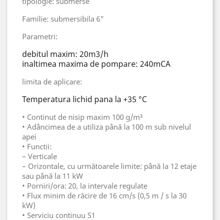
tipologie: submerse
Familie: submersibila 6"
Parametri:
debitul maxim: 20m3/h
inaltimea maxima de pompare: 240mCA
limita de aplicare:
Temperatura lichid pana la +35 °C
• Continut de nisip maxim 100 g/m³
• Adâncimea de a utiliza până la 100 m sub nivelul
apei
• Functii:
– Verticale
– Orizontale, cu următoarele limite: până la 12 etaje
sau până la 11 kW
• Porniri/ora: 20, la intervale regulate
• Flux minim de răcire de 16 cm/s (0,5 m / s la 30
kW)
• Serviciu continuu S1