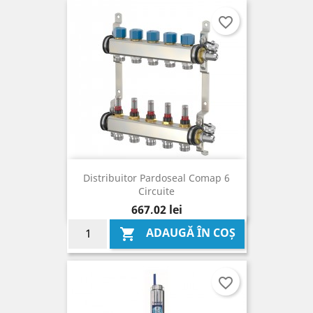
favorite_border
Distribuitor Pardoseal Comap 6
Circuite
Pret
667,02 lei
ADAUGĂ ÎN COȘ

favorite_border