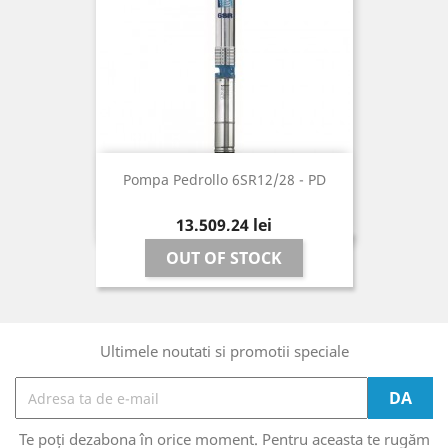
Pompa Pedrollo 6SR12/28 - PD
Pret
13.509,24 lei
OUT OF STOCK
Ultimele noutati si promotii speciale
Te poți dezabona în orice moment. Pentru aceasta te rugăm