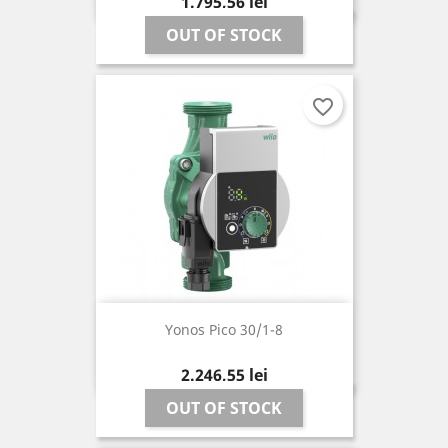
Pret
1.795,56 lei
OUT OF STOCK
favorite_border
Yonos Pico 30/1-8
Pret
2.246,55 lei
OUT OF STOCK