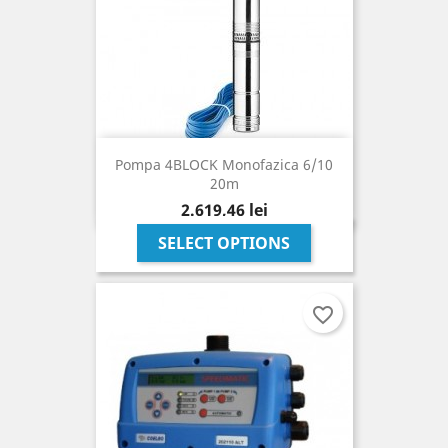
Pompa 4BLOCK Monofazica 6/10
20m
Pret
2.619,46 lei
SELECT OPTIONS
favorite_border