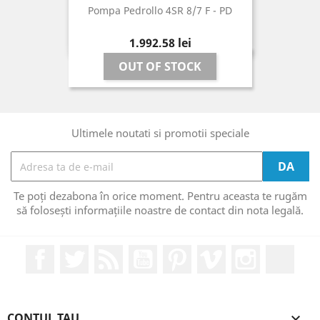
Pompa Pedrollo 4SR 8/7 F - PD
Pret
1.992,58 lei
OUT OF STOCK
Ultimele noutati si promotii speciale
Te poți dezabona în orice moment. Pentru aceasta te rugăm
să folosești informațiile noastre de contact din nota legală.
Facebook
Twitter
RSS
YouTube
Pinterest
Vimeo
Instagram
Link
CONTUL TAU
