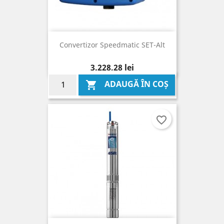
Convertizor Speedmatic SET-Alt
Pret
3.228,28 lei
ADAUGĂ ÎN COȘ

favorite_border