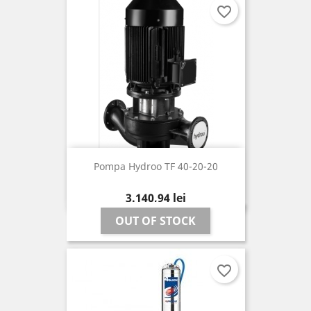
favorite_border
Pompa Hydroo TF 40-20-20
Pret
3.140,94 lei
OUT OF STOCK
favorite_border