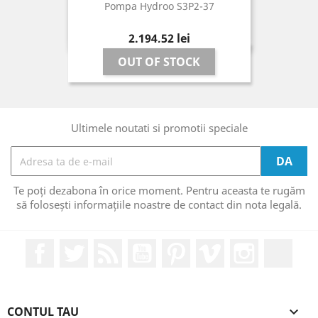
Pompa Hydroo S3P2-37
Pret
2.194,52 lei
OUT OF STOCK
Ultimele noutati si promotii speciale
Te poți dezabona în orice moment. Pentru aceasta te rugăm
să folosești informațiile noastre de contact din nota legală.
Facebook
Twitter
RSS
YouTube
Pinterest
Vimeo
Instagram
Link
CONTUL TAU
