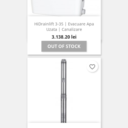
HiDrainlift 3-35 | Evacuare Apa
Uzata | Canalizare
Pret
3.138,20 lei
OUT OF STOCK
favorite_border