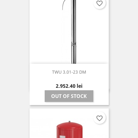
favorite_border
TWU 3.01-23 DM
Pret
2.952,40 lei
OUT OF STOCK
favorite_border