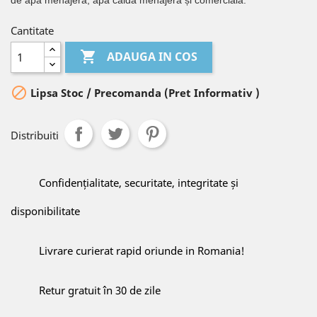
de apă menajeră, apă caldă menajeră și comercială.
Cantitate

ADAUGA IN COS

Lipsa Stoc / Precomanda (Pret Informativ )
Distribuiti
Confidențialitate, securitate, integritate și
disponibilitate
Livrare curierat rapid oriunde in Romania!
Retur gratuit în 30 de zile