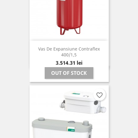
Vas De Expansiune Contraflex
400/1,5
Pret
3.514,31 lei
OUT OF STOCK
favorite_border