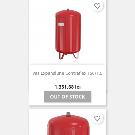
favorite_border
Vas Expansiune Contraflex 150/1,5
Pret
1.351,68 lei
OUT OF STOCK
favorite_border