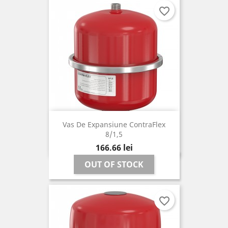
favorite_border
Vas De Expansiune ContraFlex
8/1,5
Pret
166,66 lei
OUT OF STOCK
favorite_border