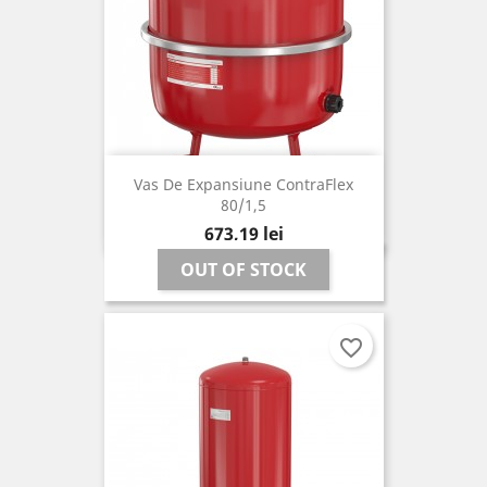
Vas De Expansiune ContraFlex
80/1,5
Pret
673,19 lei
OUT OF STOCK
favorite_border