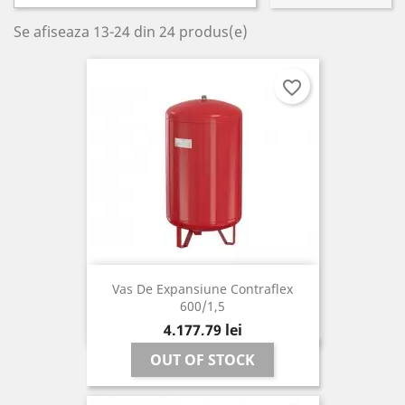
Se afiseaza 13-24 din 24 produs(e)
favorite_border
Vas De Expansiune Contraflex
600/1,5
Pret
4.177,79 lei
OUT OF STOCK