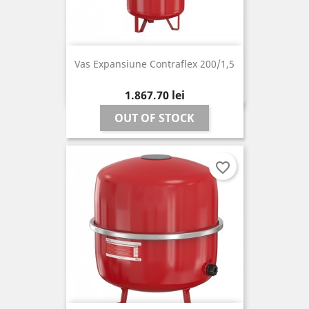
Vas Expansiune Contraflex 200/1,5
Pret
1.867,70 lei
OUT OF STOCK
favorite_border