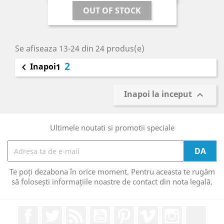
OUT OF STOCK
Se afiseaza 13-24 din 24 produs(e)
2
Inapoi

1
Inapoi la inceput

Ultimele noutati si promotii speciale
Te poți dezabona în orice moment. Pentru aceasta te rugăm
să folosești informațiile noastre de contact din nota legală.
Facebook
Twitter
RSS
YouTube
Pinterest
Vimeo
Instagram
Link