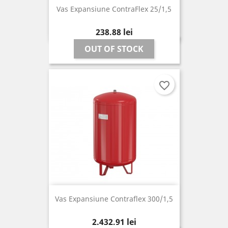
Vas Expansiune ContraFlex 25/1,5
Pret
238,88 lei
OUT OF STOCK
favorite_border
Vas Expansiune Contraflex 300/1,5
Pret
2.432,91 lei