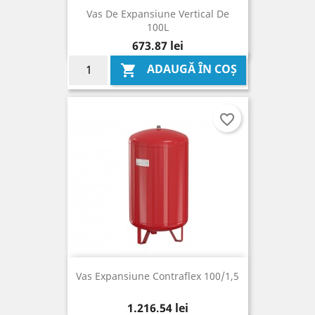
Vas De Expansiune Vertical De
100L
Pret
673,87 lei
ADAUGĂ ÎN COȘ

favorite_border
Vas Expansiune Contraflex 100/1,5
Pret
1.216,54 lei