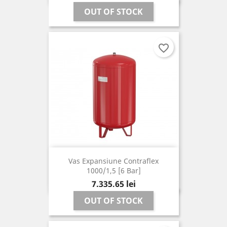
OUT OF STOCK
favorite_border
Vas Expansiune Contraflex
1000/1,5 [6 Bar]
Pret
7.335,65 lei
OUT OF STOCK