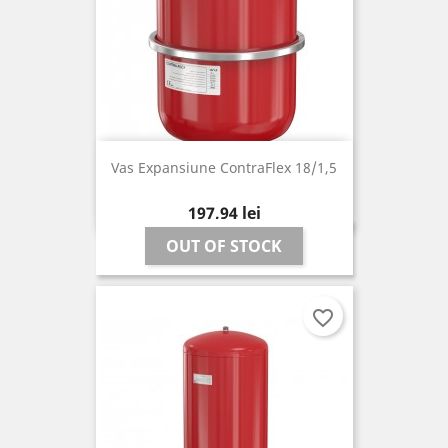
Vas Expansiune ContraFlex 18/1,5
Pret
197,94 lei
OUT OF STOCK
favorite_border