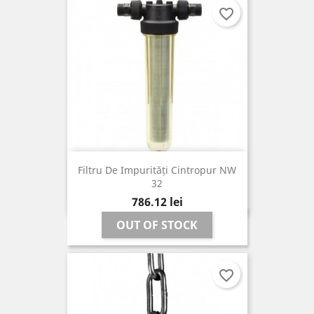
favorite_border
Filtru De Impurități Cintropur NW
32
Pret
786,12 lei
OUT OF STOCK
favorite_border