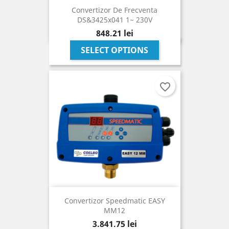
Convertizor De Frecventa
DS&3425x041 1~ 230V
Pret
848,21 lei
SELECT OPTIONS
favorite_border
Convertizor Speedmatic EASY
MM12
Pret
3.841,75 lei