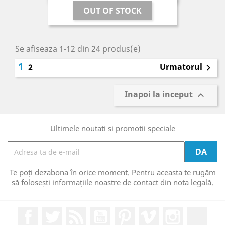
OUT OF STOCK
Se afiseaza 1-12 din 24 produs(e)
1
Urmatorul
2

Inapoi la inceput

Ultimele noutati si promotii speciale
Te poți dezabona în orice moment. Pentru aceasta te rugăm
să folosești informațiile noastre de contact din nota legală.
Facebook
Twitter
RSS
YouTube
Pinterest
Vimeo
Instagram
Link