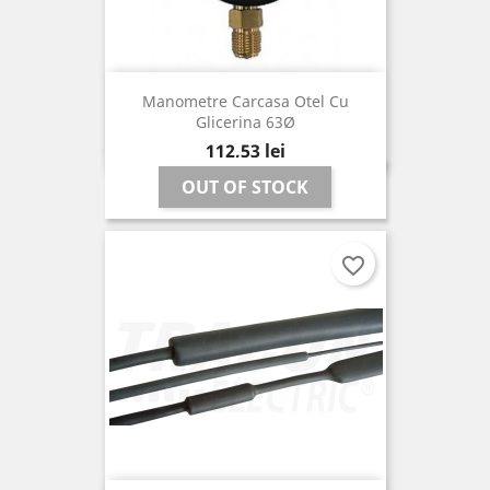
Manometre Carcasa Otel Cu
Glicerina 63Ø
Pret
112,53 lei
OUT OF STOCK
favorite_border