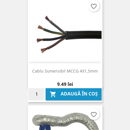
favorite_border
Cablu Sumersibil MCCG 4X1,5mm
Pret
9,49 lei
ADAUGĂ ÎN COȘ

favorite_border