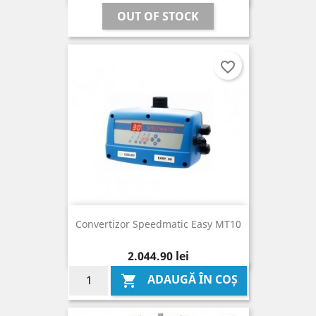
OUT OF STOCK
favorite_border
Convertizor Speedmatic Easy MT10
Pret
2.044,90 lei
ADAUGĂ ÎN COȘ
