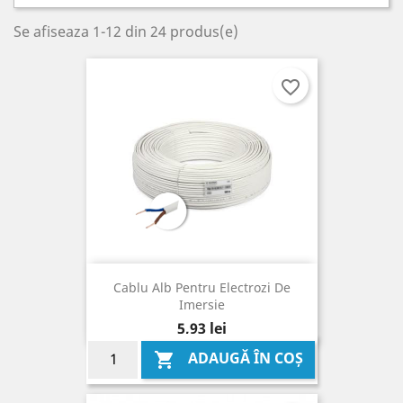
Se afiseaza 1-12 din 24 produs(e)
favorite_border
Cablu Alb Pentru Electrozi De
Imersie
Pret
5,93 lei
ADAUGĂ ÎN COȘ
