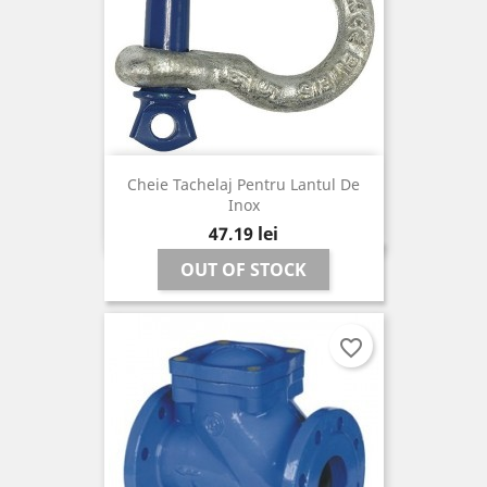
Cheie Tachelaj Pentru Lantul De
Inox
Pret
47,19 lei
OUT OF STOCK
favorite_border