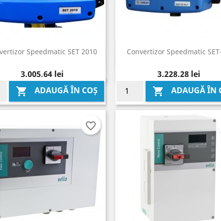
vertizor Speedmatic SET 2010
Convertizor Speedmatic SET-
Vizualizare rapida
Vizualizare rapida


Pret
Pret
3.005,64 lei
3.228,28 lei
ADAUGĂ ÎN COȘ
ADAUGĂ ÎN 


favorite_border