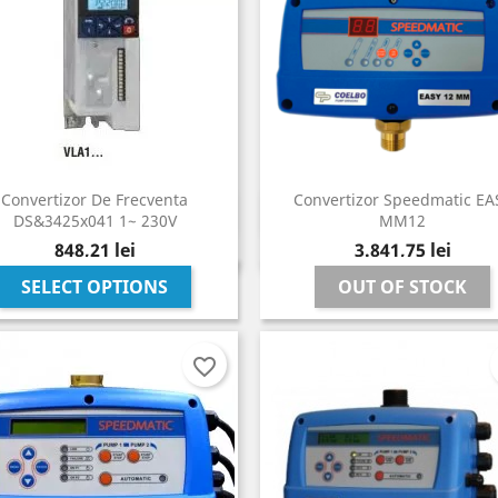
Convertizor De Frecventa
Convertizor Speedmatic EA
Vizualizare rapida
Vizualizare rapida


DS&3425x041 1~ 230V
MM12
Pret
Pret
848,21 lei
3.841,75 lei
SELECT OPTIONS
OUT OF STOCK
favorite_border