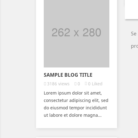
Se 
pr
SAMPLE BLOG TITLE
3186
views
0
0
Liked
Lorem ipsum dolor sit amet,
consectetur adipiscing elit, sed
do eiusmod tempor incididunt
ut labore et dolore magna...
om