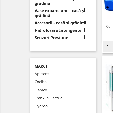
grădină

Vase expansiune - casă și
grădină

Accesorii - casă și grădină
Con

Hidroforare Inteligente

Senzori Presiune
MARCI
Aplisens
Coelbo
Flamco
Franklin Electric
Hydroo