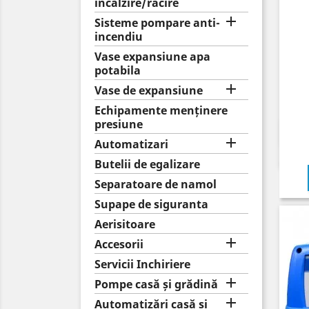
incalzire/racire

Sisteme pompare anti-
incendiu
Vase expansiune apa
potabila

Vase de expansiune
Echipamente menținere
presiune

Automatizari
Butelii de egalizare
Separatoare de namol
Supape de siguranta
Aerisitoare

Accesorii
Servicii Inchiriere

Pompe casă și grădină

Automatizări casă și