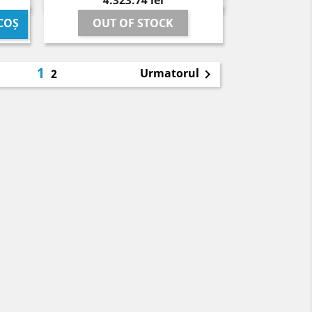
4.323,74 lei
OUT OF STOCK
COȘ
1
Urmatorul
2
