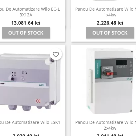
ou De Automatizare Wilo EC-L
Panou De Automatizare Wilo 
Vizualizare rapida
Vizualizare rapida


3X12A
1x4kw
Pret
Pret
13.081,64 lei
2.226,48 lei
OUT OF STOCK
OUT OF STOCK
favorite_border
ou De Automatizare Wilo ESK1
Panou De Automatizare Wilo 
Vizualizare rapida
Vizualizare rapida


2x4kw
Pret
Pret