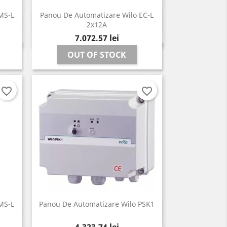
MS-L
Panou De Automatizare Wilo EC-L
Vizualizare rapida

2x12A
Pret
7.072,57 lei
OUT OF STOCK
favorite_border
favorite_border
MS-L
Panou De Automatizare Wilo PSK1
Vizualizare rapida

Pret