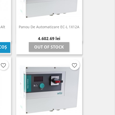
Alt
Panou De Automatizare EC-L 1X12A
Vizualizare rapida

Pret
4.602,69 lei
OUT OF STOCK
COȘ
favorite_border
favorite_border