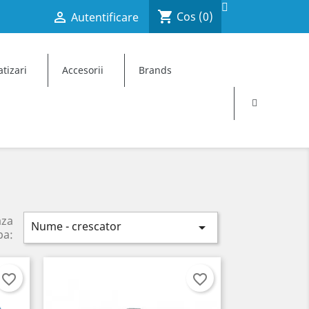
shopping_cart

Cos
(0)
Autentificare
×
×
×
×
tizari
Accesorii
Brands
aza
Nume - crescator

pa:
favorite_border
favorite_border