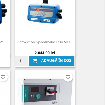
SY
Convertizor Speedmatic Easy MT10
Vizualizare rapida

Pret
2.044,90 lei
ADAUGĂ ÎN COȘ

favorite_border
favorite_border