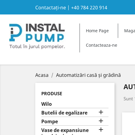
Contactați-ne
|
+40 784 220 914
A
C
(
S
Home Page
Maga
((
Yo
add_circle_outline
Wi
Contacteaza-ne
Acasa
Automatizări casă și grădină
AU
PRODUSE
Sunt 
Wilo

Butelii de egalizare

Pompe

Vase de expansiune