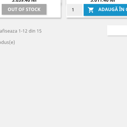
3.039,40 lei
3.011,40 lei
OUT OF STOCK
ADAUGĂ ÎN 

afiseaza 1-12 din 15
odus(e)